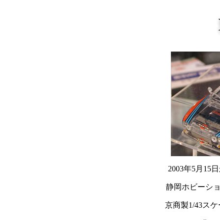
2003年5月1
静岡ホビーシ
京商製1/43ス