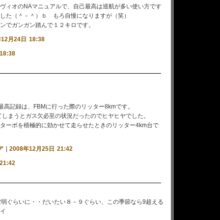
ヴィオのNAマニュアルで、自己最高は巡航が多い使い方です
した（＾－＾）ｂ もろ自慢になりますが（笑）
ンでガンガン踏んで１２キロです。
年12月24日 18:38
18:38
の最高記録は、FBMに行った際のリッター8kmです。
てしまうとガス欠必至の状況だったのでヒヤヒヤでした。
ターボを積極的に効かせて走らせたときのリッター4km台で
ア
|
2008年12月25日 21:42
21:42
2弱ぐらいに・・だいたい８－９ぐらい、この季節なら9超える
イ