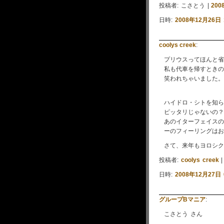
投稿者: こさとう |
200
日時:
2008年12月26日 
coolys creek
:
プリウスってほんと省
私も代車を帰すときの
笑われちゃいました。
ハイドロ・シトを知ら
ピッタリじゃないの？
あのイターフェイスの
ーのフィーリングはお
さて、来年もヨロシク
投稿者:
coolys creek
日時:
2008年12月27日 
グループBマニア
:
こさとう さん