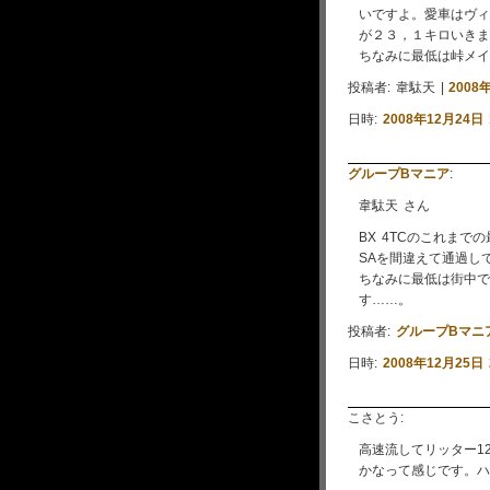
いですよ。愛車はヴィ
が２３，１キロいきま
ちなみに最低は峠メイ
投稿者: 韋駄天 |
2008
日時:
2008年12月24日 
グループBマニア
:
韋駄天 さん
BX 4TCのこれまで
SAを間違えて通過し
ちなみに最低は街中で
す……。
投稿者:
グループBマニ
日時:
2008年12月25日 
こさとう:
高速流してリッター1
かなって感じです。ハ