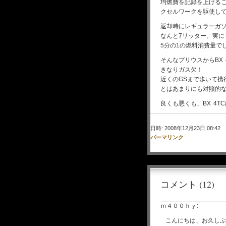
均燃費を記録を上げるこ
クセルワークを駆使し
返却時にレギュラーガソ
なんと7リッター。実にリ
5分の1の燃料消費量で
そんなプリウスからBX
きなりガス欠！
近くのGSまで歩いて携
とはあまりにも対照的
良くも悪くも、BX 4
日時: 2008年12月23日 08:42
パーマリンク
コメント (12)
ｍ４００ｈｙ:
こんにちは、お久しぶ