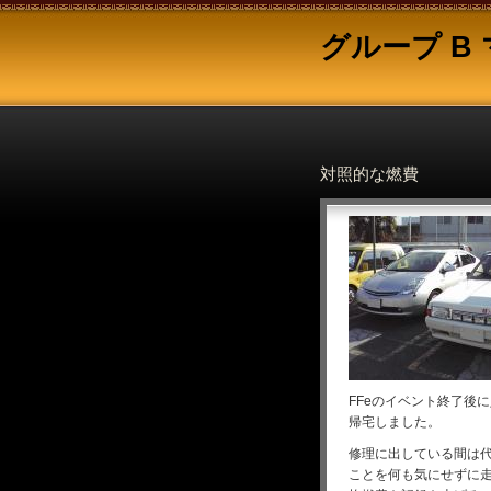
グループ B
対照的な燃費
FFeのイベント終了後
帰宅しました。
修理に出している間は
ことを何も気にせずに