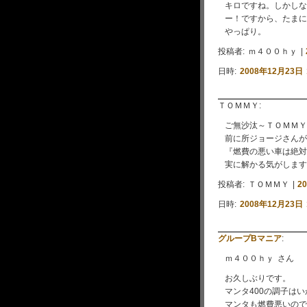
キロですね。しかしな
ー！ですから、たまに
やっぱり。
投稿者: ｍ４００ｈｙ |
日時:
2008年12月23日 
ＴＯＭＭＹ:
ご無沙汰～ＴＯＭＭＹ
前に所ジョージさんが
『燃費の悪い車は絶対
実に解かる気がします
投稿者: ＴＯＭＭＹ |
2
日時:
2008年12月23日 
グループBマニア
:
ｍ４００ｈｙ さん
お久しぶりです。
マンタ400の調子は
マンタも燃費悪いので