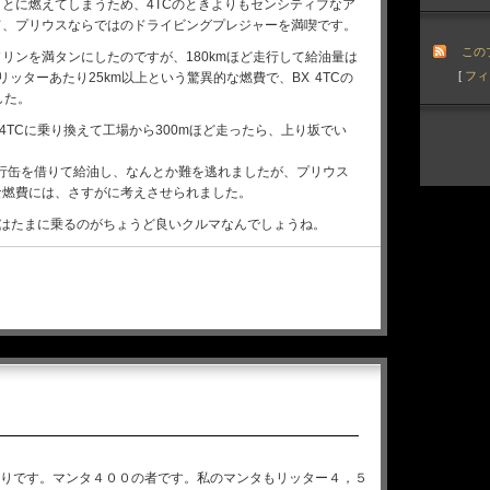
とに燃えてしまうため、4TCのときよりもセンシティブなア
て、プリウスならではのドライビングプレジャーを満喫です。
この
リンを満タンにしたのですが、180kmほど走行して給油量は
[
フィ
ッターあたり25km以上という驚異的な燃費で、BX 4TCの
した。
 4TCに乗り換えて工場から300mほど走ったら、上り坂でい
行缶を借りて給油し、なんとか難を逃れましたが、プリウス
な燃費には、さすがに考えさせられました。
TCはたまに乗るのがちょうど良いクルマなんでしょうね。
りです。マンタ４００の者です。私のマンタもリッター４，５