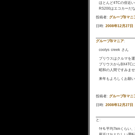
ほとんど4TCの倍近
RS200はエコカーだ
投稿者:
グループBマニ
日時:
2008年12月27日 
グループBマニア
:
coolys creek さん
プリウスはクルマを運
プリウスからBX4T
昭和の人間ですみませ
来年もよろしくお願い
投稿者:
グループBマニ
日時:
2008年12月27日 
と:
ｳﾁも平均7kmくらい
最近はおとなしい運転