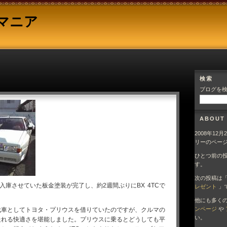
 マニア
検索
ブログを検
ABOUT
2008年12
リーのペー
ひとつ前の
す。
次の投稿は
に入庫させていた板金塗装が完了し、約2週間ぶりにBX 4TCで
レゼント
」
他にも多く
ンページ
や
代車としてトヨタ・プリウスを借りていたのですが、クルマの
い。
走れる快適さを堪能しました。プリウスに乗るとどうしても平