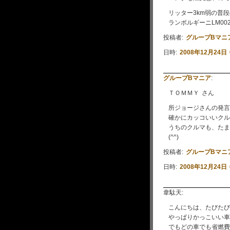
リッター3km弱の普
ランボルギーニLM0
投稿者:
グループBマニ
日時:
2008年12月24日 
グループBマニア
:
ＴＯＭＭＹ さん
所ジョージさんの発言
確かにカッコいいクル
うちのクルマも、たま
(^^)
投稿者:
グループBマニ
日時:
2008年12月24日 
韋駄天:
こんにちは、たびたび
やっぱりかっこいい車
でもどの車でも省燃費