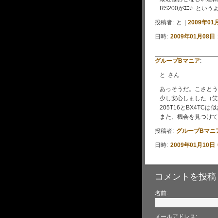
RS200がｴｺｶｰとい
投稿者: と |
2009年01月
日時:
2009年01月08日 
グループBマニア
:
と さん
あっそうだ。こさとう
少し安心しました（笑
205T16とBX4T
また、機会を見つけて
投稿者:
グループBマニ
日時:
2009年01月10日 
コメントを投稿
名前:
メールアドレス: