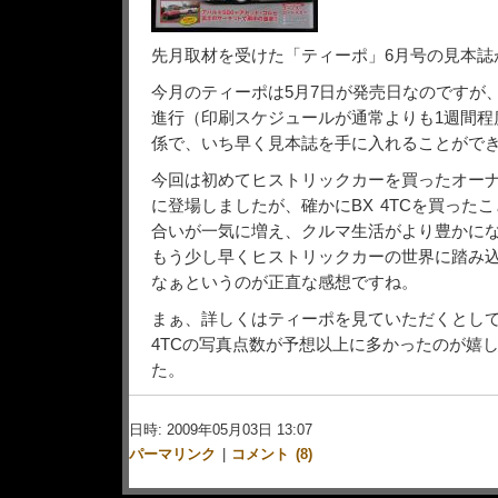
先月取材を受けた「ティーポ」6月号の見本誌
今月のティーポは5月7日が発売日なのですが
進行（印刷スケジュールが通常よりも1週間程
係で、いち早く見本誌を手に入れることがで
今回は初めてヒストリックカーを買ったオー
に登場しましたが、確かにBX 4TCを買った
合いが一気に増え、クルマ生活がより豊かに
もう少し早くヒストリックカーの世界に踏み
なぁというのが正直な感想ですね。
まぁ、詳しくはティーポを見ていただくとして
4TCの写真点数が予想以上に多かったのが嬉
た。
日時: 2009年05月03日 13:07
パーマリンク
|
コメント (8)