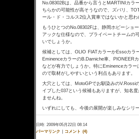
No.08302Bは、品番から言うとMARTINIカラ
ちらかの可能性が高そうなので、ズバリ、TOTI
ール・ド・コルス2位入賞車ではないかと思わ
もうひとつのNo.08302Fは、静岡ホビーショ
アックな仕様なので、プライベートチームの
いでしょうか。
候補としては、OLIO FIATカラーかEssoカラーの
EminenceカラーのB.Darniche車、PIONEERカ
などが有力でしょうか。特にEminenceカラ
ので取材がしやすいという利点もあります。
大穴としては、MotoGPでお馴染みのV.Rossiの
イブした037という候補もありますが、知名
ませんね。
いずれにしても、今後の展開が楽しみなシリ
日時: 2009年05月22日 08:14
パーマリンク
|
コメント (4)