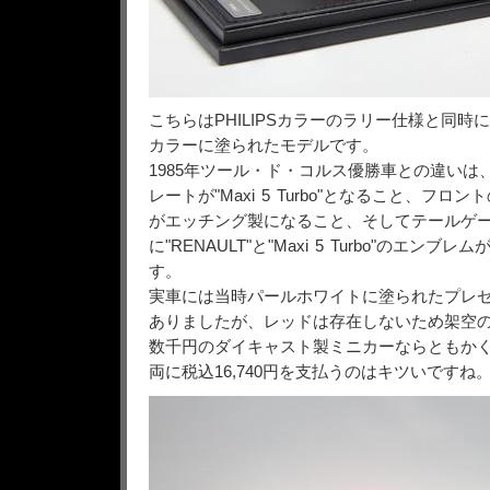
こちらはPHILIPSカラーのラリー仕様と同時
カラーに塗られたモデルです。
1985年ツール・ド・コルス優勝車との違いは
レートが"Maxi 5 Turbo"となること、フロ
がエッチング製になること、そしてテールゲ
に"RENAULT"と"Maxi 5 Turbo"のエン
す。
実車には当時パールホワイトに塗られたプレ
ありましたが、レッドは存在しないため架空
数千円のダイキャスト製ミニカーならともか
両に税込16,740円を支払うのはキツいですね