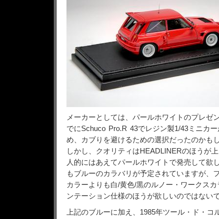
メーカーとしては、パールホワイトのプレゼ
でにSchuco Pro.R 43でレジン製1/43ミ
め、カブりを避けるための選択だったのかも
しかし、クオリティはHEADLINERのほうが
人的にはあえてパールホワイトで発売して欲
もブルーのカラバリが予定されていますが、
カラーよりも白/黄色/黒のルノー・ワークス
ンテーション仕様のほうが欲しいのではない
上記のブルーに加え、1985年ツール・ド・コル