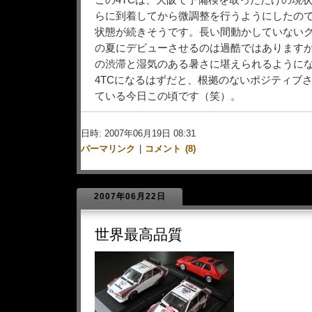
この4TCは、大阪で予備検を取っただけの現
らに到着してから微調整を行うようにしたの
状態が続きそうです。長い間動かしていない
の夏にデビューさせるのは過酷ではあります
の渋滞と湿気のある暑さに堪えられるようにな
4TCになるはずだと、根拠のないポジティブ
ている今日この頃です（笑）。
日時: 2007年06月19日 08:31
パーマリンク
|
コメント (8)
2007年06月22日
世界最高品質