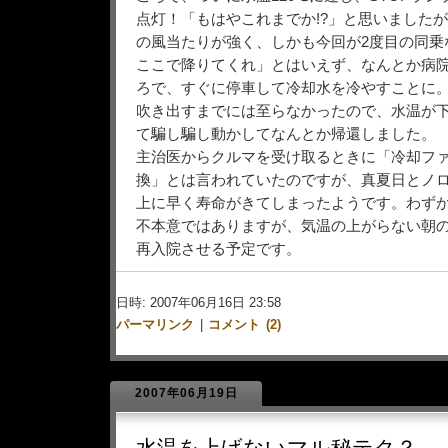
点灯！「もはやこれまでか!?」と思いました
の風当たりが強く、しかも今回が2度目の同乗
ここで降りてくれ」とはいえず、なんとか病
ろで、すぐに停車して冷却水を冷やすことに
吹き出すまでには至らなかったので、水温が
て騙し騙し動かしてなんとか帰還しました。
主治医からクルマを受け取るときに「冷却フ
換」とは言われていたのですが、真夏日とノ
上に早く寿命がきてしまったようです。わずか
不本意ではありますが、気温の上がらない朝
再入院させる予定です。
日時: 2007年06月16日 23:58
パーマリンク
|
コメント (2)
2007年06月19日
水温を上げないマル秘テク？