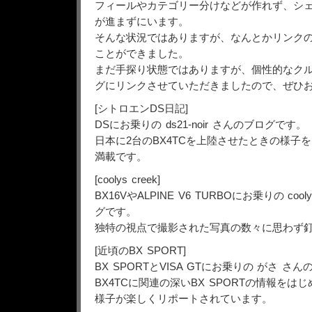
フィールやカテゴリー分けなどが作れず、シ
が進まずにいます。
そんな状況ではありますが、なんとかリンク
ことができました。
まだ手探り状態ではありますが、個性的なク
グにリンクさせていただきましたので、ぜひ
[シトロエンDS日記]
DSにお乗りの ds21-noir さんのブログです。
日本に2台のBX4TCを上陸させたときの様子
満載です。
[coolys creek]
BX16VやALPINE V6 TURBOにお乗りの cool
グです。
独特の視点で撮影された写真の数々に思わず
[近頃のBX SPORT]
BX SPORTとVISA GTにお乗りの がさ さ
BX4TCに関連の深いBX SPORTの情報を
様子が楽しくリポートされています。