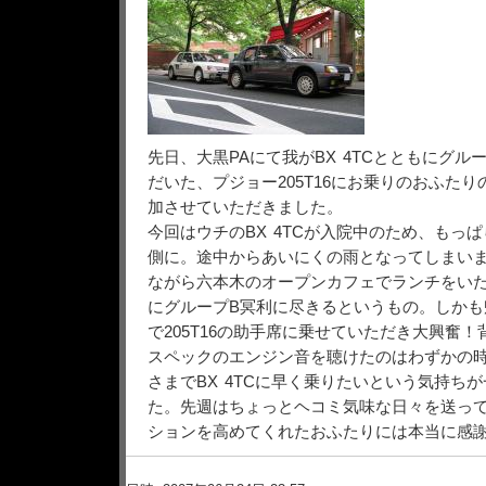
先日、大黒PAにて我がBX 4TCとともにグル
だいた、プジョー205T16にお乗りのおふた
加させていただきました。
今回はウチのBX 4TCが入院中のため、もっ
側に。途中からあいにくの雨となってしまいまし
ながら六本木のオープンカフェでランチをい
にグループB冥利に尽きるというもの。しかも
で205T16の助手席に乗せていただき大興奮！
スペックのエンジン音を聴けたのはわずかの
さまでBX 4TCに早く乗りたいという気持ち
た。先週はちょっとヘコミ気味な日々を送っ
ションを高めてくれたおふたりには本当に感