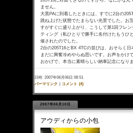
205T16に対面できるのですから、なにがな
ません。
大黒PAに到着したときには、すでに2台の205
跳ね上げた状態でたまらない光景でした。お
すがすぐに盛り上がり、こうして第1回フレン
ティング（私ひとりで勝手に名付けたもうひと
催されたのでした。
2台の205T16とBX 4TCの並びは、おそら
まだに興奮冷めやらぬ思いです。お声をかけて
おかげで、本当に素晴らしい納車記念になり
日時: 2007年06月06日 08:51
パーマリンク
|
コメント (4)
2007年06月10日
アウディからの小包