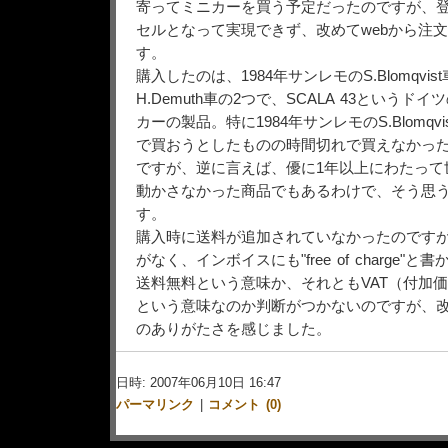
寄ってミニカーを買う予定だったのですが、
セルとなって実現できず、改めてwebから注
す。
購入したのは、1984年サンレモのS.Blomqvist
H.Demuth車の2つで、SCALA 43という
カーの製品。特に1984年サンレモのS.Blomqvi
で買おうとしたものの時間切れで買えなかっ
ですが、逆に言えば、優に1年以上にわたって
動かさなかった商品でもあるわけで、そう思
す。
購入時に送料が追加されていなかったのです
がなく、インボイスにも"free of charge"
送料無料という意味か、それともVAT（付加
という意味なのか判断がつかないのですが、
のありがたさを感じました。
日時: 2007年06月10日 16:47
パーマリンク
|
コメント (0)