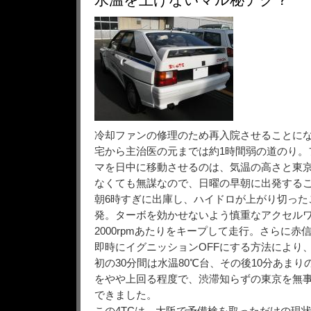
冷却ファンの修理のため再入院させることにな
宅から主治医の元までは約1時間弱の道のり。
マを日中に移動させるのは、気温の高さと東
なくても無謀なので、日曜の早朝に出発する
朝6時すぎに出庫し、ハイドロが上がり切った
発。ターボを効かせないよう慎重なアクセル
2000rpmあたりをキープして走行。さらに
即時にイグニッションOFFにする方法により
初の30分間は水温80℃台、その後10分あまり
をやや上回る程度で、渋滞知らずの東京を無
できました。