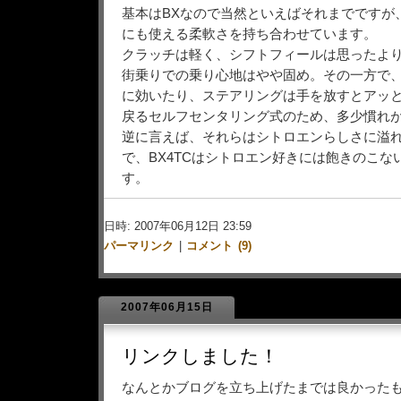
基本はBXなので当然といえばそれまでですが
にも使える柔軟さを持ち合わせています。
クラッチは軽く、シフトフィールは思ったよ
街乗りでの乗り心地はやや固め。その一方で
に効いたり、ステアリングは手を放すとアッ
戻るセルフセンタリング式のため、多少慣れ
逆に言えば、それらはシトロエンらしさに溢
で、BX4TCはシトロエン好きには飽きのこな
す。
日時: 2007年06月12日 23:59
パーマリンク
|
コメント (9)
2007年06月15日
リンクしました！
なんとかブログを立ち上げたまでは良かった