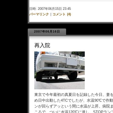
日時: 2007年06月15日 23:45
パーマリンク
|
コメント (4)
2007年06月16日
再入院
東京で今年最初の真夏日を記録した今日、妻
め日中出動した4TCでしたが、水温90℃で作
ンが回らずアッという間に水温が上昇。病院
ころで、ついに水温120℃に達し、STOPラ